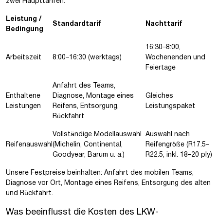
zwei Haupttarifen:
Leistung /
Standardtarif
Nachttarif
Bedingung
16:30–8:00,
Arbeitszeit
8:00–16:30 (werktags)
Wochenenden und
Feiertage
Anfahrt des Teams,
Enthaltene
Diagnose, Montage eines
Gleiches
Leistungen
Reifens, Entsorgung,
Leistungspaket
Rückfahrt
Vollständige Modellauswahl
Auswahl nach
Reifenauswahl
(Michelin, Continental,
Reifengröße (R17.5–
Goodyear, Barum u. a.)
R22.5, inkl. 18–20 ply)
Unsere Festpreise beinhalten: Anfahrt des mobilen Teams,
Diagnose vor Ort, Montage eines Reifens, Entsorgung des alten
und Rückfahrt.
Was beeinflusst die Kosten des LKW-