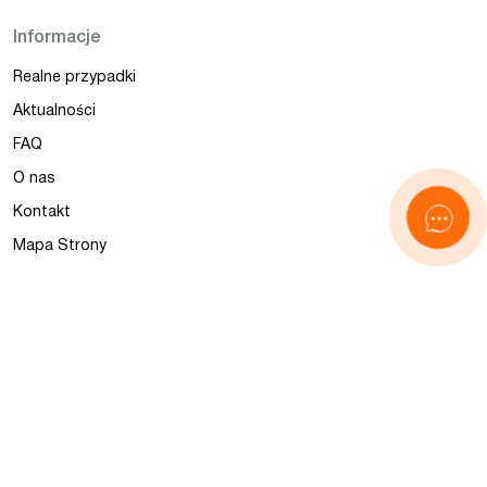
Informacje
Realne przypadki
Aktualności
FAQ
O nas
Kontakt
Mapa Strony
© 2026 Wszystkie treści na tej stronie są objęte licencją
CC
BY-SA 4.0
. Podczas korzystania z treści wymagane jest