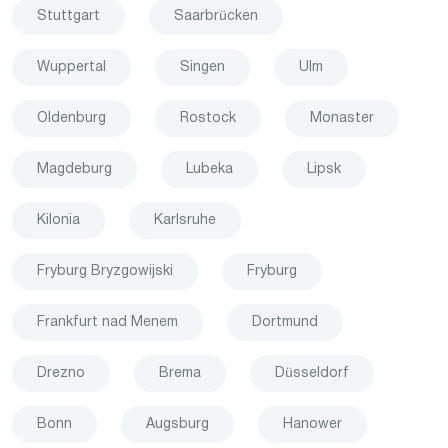
Stuttgart
Saarbrücken
Wuppertal
Singen
Ulm
Oldenburg
Rostock
Monaster
Magdeburg
Lubeka
Lipsk
Kilonia
Karlsruhe
Fryburg Bryzgowijski
Fryburg
Frankfurt nad Menem
Dortmund
Drezno
Brema
Düsseldorf
Bonn
Augsburg
Hanower